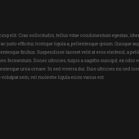
ng elit. Cras sollicitudin, tellus vitae condimentum egestas, liber
 justo efficitur, tristique ligula a, pellentesque ipsum. Quisque a
tesque finibus. Suspendisse laoreet velit at eros eleifend, a pell
n fermentum. Donec ultricies, turpis a sagittis suscipit, ex odio v
llentesque urna ornare. In sed viverra dui. Duis ultricies mi sed 
io volutpat sem, vel molestie ligula enim varius est.