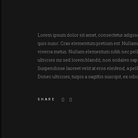
Lorem ipsum dolor sit amet, consectetur adipisci
quis nunc. Cras elementum pretium est. Nullam ac
viverra metus. Nullam elementum nibh nec pellen
ultricies mi sed lorem blandit, non sodales sapie
Suspendisse laoreet velit at eros eleifend, a pe
Donec ultricies, turpis a sagittis suscipit, ex od
SHARE