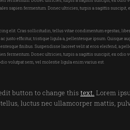
en fermentum. Donec ultricies, turpis a sagittis suscipit, ex odio 
ales sapien fermentum. Donec ultricies, turpis a sagittis suscipit,
ng elit. Cras sollicitudin, tellus vitae condimentum egestas, liber
 justo efficitur, tristique ligula a, pellentesque ipsum. Quisque a
tesque finibus. Suspendisse laoreet velit at eros eleifend, a pell
en fermentum. Donec ultricies, turpis a sagittis suscipit, ex odio 
x odio volutpat sem, vel molestie ligula enim varius est.
 edit button to change this
text.
Lorem ipsu
it tellus, luctus nec ullamcorper mattis, pu