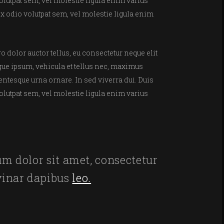
volutpat sem, vel molestie ligula enim varius
 ex odio volutpat sem, vel molestie ligula enim
o dolor auctor tellus, eu consectetur neque elit
ugue ipsum, vehicula et tellus nec, maximus
entesque urna ornare. In sed viverra dui. Duis
volutpat sem, vel molestie ligula enim varius
m dolor sit amet, consectetur
lvinar dapibus
leo.