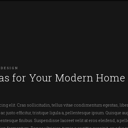
DESIGN
deas for Your Modern Home
ng elit. Cras sollicitudin, tellus vitae condimentum egestas, liber
 justo efficitur, tristique ligula a, pellentesque ipsum. Quisque a
tesque finibus. Suspendisse laoreet velit at eros eleifend, a pell