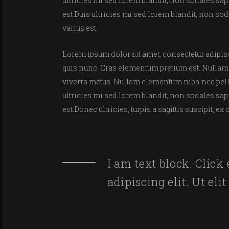
ultricies mi sed lorem blandit, non sodales sapi
est.Duis ultricies mi sed lorem blandit, non sod
varius est.
Lorem ipsum dolor sit amet, consectetur adipisci
quis nunc. Cras elementum pretium est. Nullam ac
viverra metus. Nullam elementum nibh nec pellen
ultricies mi sed lorem blandit, non sodales sapi
est.Donec ultricies, turpis a sagittis suscipit, e
I am text block. Click
adipiscing elit. Ut el