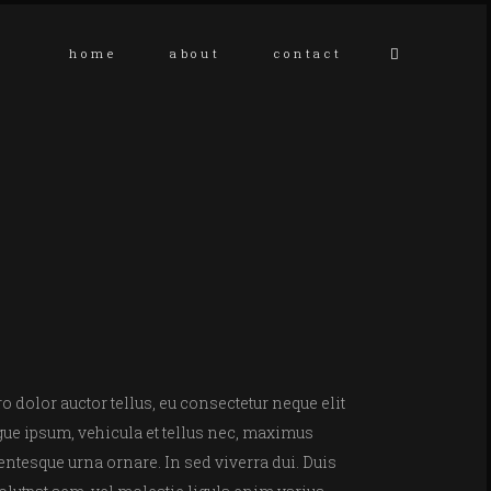
home
about
contact
o dolor auctor tellus, eu consectetur neque elit
ugue ipsum, vehicula et tellus nec, maximus
entesque urna ornare. In sed viverra dui. Duis