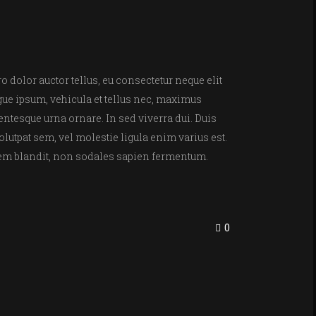
o dolor auctor tellus, eu consectetur neque elit
ugue ipsum, vehicula et tellus nec, maximus
entesque urna ornare. In sed viverra dui. Duis
olutpat sem, vel molestie ligula enim varius est.
lorem blandit, non sodales sapien fermentum.
0