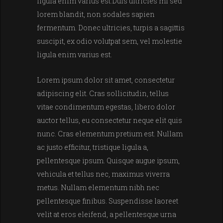
ligula enim varius est.Duis ultricies mi sed
lorem blandit, non sodales sapien
fermentum. Donec ultricies, turpis a sagittis
suscipit, ex odio volutpat sem, vel molestie
ligula enim varius est.
Lorem ipsum dolor sit amet, consectetur
adipiscing elit. Cras sollicitudin, tellus
vitae condimentum egestas, libero dolor
auctor tellus, eu consectetur neque elit quis
nunc. Cras elementum pretium est. Nullam
ac justo efficitur, tristique ligula a,
pellentesque ipsum. Quisque augue ipsum,
vehicula et tellus nec, maximus viverra
metus. Nullam elementum nibh nec
pellentesque finibus. Suspendisse laoreet
velit at eros eleifend, a pellentesque urna