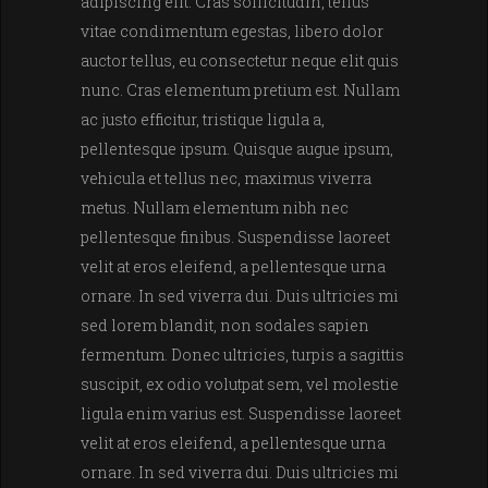
adipiscing elit. Cras sollicitudin, tellus
vitae condimentum egestas, libero dolor
auctor tellus, eu consectetur neque elit quis
nunc. Cras elementum pretium est. Nullam
ac justo efficitur, tristique ligula a,
pellentesque ipsum. Quisque augue ipsum,
vehicula et tellus nec, maximus viverra
metus. Nullam elementum nibh nec
pellentesque finibus. Suspendisse laoreet
velit at eros eleifend, a pellentesque urna
ornare. In sed viverra dui. Duis ultricies mi
sed lorem blandit, non sodales sapien
fermentum. Donec ultricies, turpis a sagittis
suscipit, ex odio volutpat sem, vel molestie
ligula enim varius est. Suspendisse laoreet
velit at eros eleifend, a pellentesque urna
ornare. In sed viverra dui. Duis ultricies mi