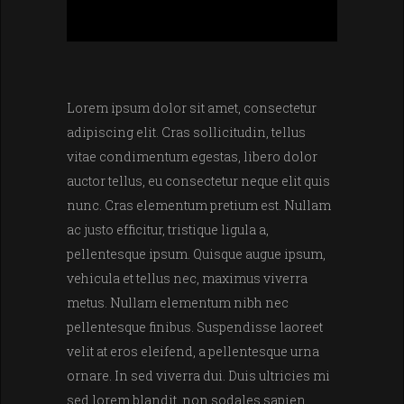
Lorem ipsum dolor sit amet, consectetur
adipiscing elit. Cras sollicitudin, tellus
vitae condimentum egestas, libero dolor
auctor tellus, eu consectetur neque elit quis
nunc. Cras elementum pretium est. Nullam
ac justo efficitur, tristique ligula a,
pellentesque ipsum. Quisque augue ipsum,
vehicula et tellus nec, maximus viverra
metus. Nullam elementum nibh nec
pellentesque finibus. Suspendisse laoreet
velit at eros eleifend, a pellentesque urna
ornare. In sed viverra dui. Duis ultricies mi
sed lorem blandit, non sodales sapien