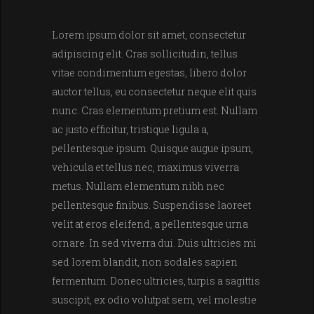
Lorem ipsum dolor sit amet, consectetur
adipiscing elit. Cras sollicitudin, tellus
vitae condimentum egestas, libero dolor
auctor tellus, eu consectetur neque elit quis
nunc. Cras elementum pretium est. Nullam
ac justo efficitur, tristique ligula a,
pellentesque ipsum. Quisque augue ipsum,
vehicula et tellus nec, maximus viverra
metus. Nullam elementum nibh nec
pellentesque finibus. Suspendisse laoreet
velit at eros eleifend, a pellentesque urna
ornare. In sed viverra dui. Duis ultricies mi
sed lorem blandit, non sodales sapien
fermentum. Donec ultricies, turpis a sagittis
suscipit, ex odio volutpat sem, vel molestie